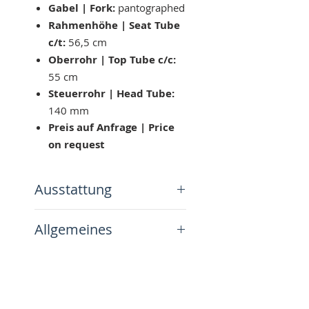
Gabel | Fork:
pantographed
Rahmenhöhe | Seat Tube
c/t:
56,5 cm
Oberrohr | Top Tube c/c:
55 cm
Steuerrohr | Head Tube:
140 mm
Preis auf Anfrage | Price
on request
Ausstattung
Bremsanlage
Allgemeines
Bremsen | Brakes:
Universal Mod. 77
Alle unsere hier angebotenen
Bremshebel | Brake
Räder wurden – wenn nicht
levers:
Universal
Follow us on
anders angegeben – komplett
Antrieb
zerlegt, gereinigt und überholt.