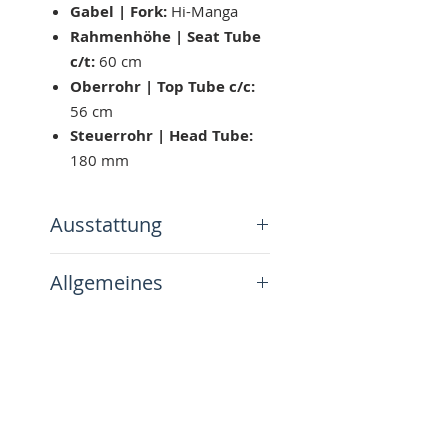
Gabel | Fork:
Hi-Manga
Rahmenhöhe | Seat Tube
c/t:
60 cm
Oberrohr | Top Tube c/c:
56 cm
Steuerrohr | Head Tube:
180 mm
Ausstattung
Bremsanlage
Allgemeines
Bremsen | Brakes:
Shimano 600 Arabesque
Alle unsere hier angebotenen
Bremshebel | Brake
Räder wurden – wenn nicht
levers:
Shimano 600
Follow us on
anders angegeben – komplett
Arabesque
zerlegt, gereinigt und überholt.
Thank you!
Antrieb
Das heißt:
Kurbelgarnitur | Crank
Alle Lager wie Tretlager,
Vinnie's Vintage Bikes &
set:
Shimano 600