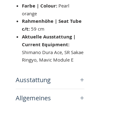
Farbe | Colour:
Pearl
orange
Rahmenhöhe | Seat Tube
c/t:
59 cm
Aktuelle Ausstattung |
Current Equipment:
Shimano Dura Ace, SR Sakae
Ringyo, Mavic Module E
Ausstattung
Das hier abgebildete Vintage
Allgemeines
Bike befindet sich noch in
einem unrestaurierten Zustand.
Alle unsere hier angebotenen
Falls Du Interesse an dem Rad
Räder im unrestaurierten
hast, kannst du es jetzt
Follow us on
Zustad werden – wenn nicht
UNVERBINDLICH
vorbestellen.
anders angegeben – komplett
Thank you!
Das Besondere daran ist, dass
zerlegt, gereinigt und überholt.