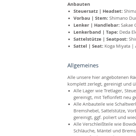
Anbauten
Steuersatz | Headset:
Shima
Vorbau | Stem:
Shimano Dur
Lenker | Handlebar:
Sakae 
Lenkerband | Tape:
Deda Ele
Sattelstütze | Seatpost:
Shi
Sattel | Seat:
Koga Miyata | A
Allgemeines
Alle unsere hier angebotenen R
komplett zerlegt, gereinigt und ü
Alle Lager wie Tretlager, Ste
gereinigt, mit Teflonfett neu g
Alle Anbauteile wie Schaltwe
Bremshebel, Sattelstütze, Vor
gereinigt, ggf. poliert und wie
Alle Verschleißteile wie Bow
Schläuche, Mäntel und Brems