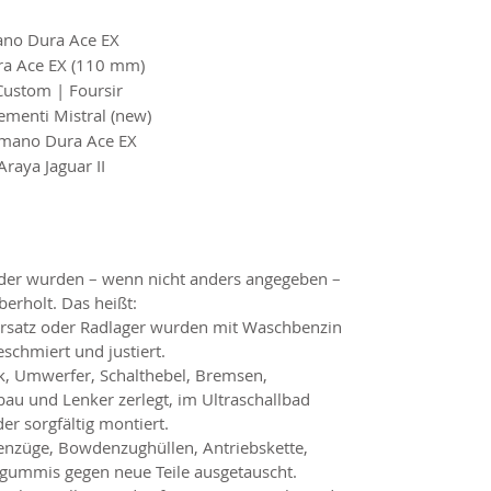
no Dura Ace EX
a Ace EX (110 mm)
Custom | Foursir
menti Mistral (new)
mano Dura Ace EX
raya Jaguar II
äder wurden – wenn nicht anders angegeben –
berholt. Das heißt:
uersatz oder Radlager wurden mit Waschbenzin
eschmiert und justiert.
rk, Umwerfer, Schalthebel, Bremsen,
bau und Lenker zerlegt, im Ultraschallbad
der sorgfältig montiert.
denzüge, Bowdenzughüllen, Antriebskette,
gummis gegen neue Teile ausgetauscht.