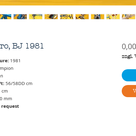
0,00
ro, BJ 1981
zzgl.
ure:
1981
ampion
on
t:
56/58DD cm
 cm
V
0 mm
n request