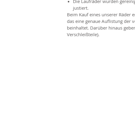
Die Laufräder wurden gereinig
justiert.
Beim Kauf eines unserer Räder er
das eine genaue Auflistung der
beinhaltet. Darüber hinaus geben
Verschleißteile).
Fo
Vinn
Vinni
Herma
47804
info [