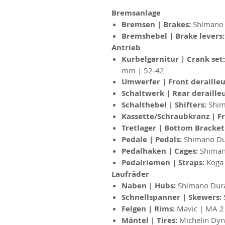
Bremsanlage
Bremsen | Brakes:
Shimano 
Bremshebel | Brake levers
Antrieb
Kurbelgarnitur | Crank set
mm | 52-42
Umwerfer | Front derailleu
Schaltwerk | Rear deraille
Schalthebel | Shifters:
Shim
Kassette/Schraubkranz | F
Tretlager | Bottom Bracket
Pedale | Pedals:
Shimano Du
Pedalhaken | Cages:
Shima
Pedalriemen | Straps:
Koga 
Laufräder
Naben | Hubs:
Shimano Dur
Schnellspanner | Skewers:
Felgen | Rims:
Mavic | MA 2
Mäntel | Tires:
Michelin Dyn