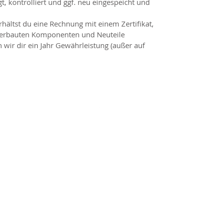
t, kontrolliert und ggf. neu eingespeicht und
hältst du eine Rechnung mit einem Zertifikat,
 verbauten Komponenten und Neuteile
 wir dir ein Jahr Gewährleistung (außer auf
llow us on
Thank you!
ie's Vintage Bikes & Parts
e's UG
(haftungsbeschränkt)
nn-Schumacher-Str. 27
 Krefeld, Germany
ätt] steelracer [dott] de