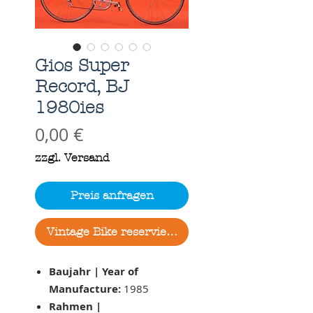
Gios Super
Record, BJ
1980ies
Preis
0,00 €
zzgl. Versand
Preis anfragen
Vintage Bike reservieren
Baujahr | Year of
Manufacture:
1985
Rahmen |